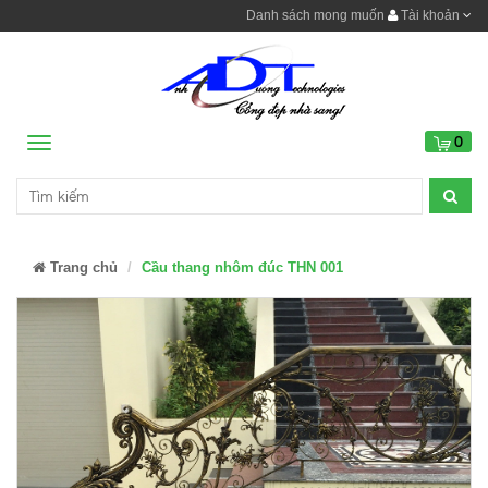
Danh sách mong muốn
Tài khoản
0
Menu
Trang chủ
Cầu thang nhôm đúc THN 001