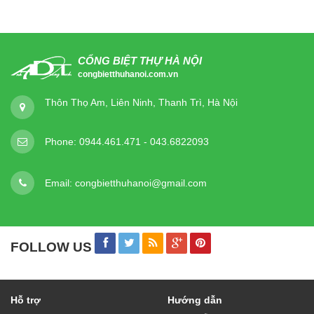
CỔNG BIỆT THỰ HÀ NỘI
congbietthuhanoi.com.vn
Thôn Thọ Am, Liên Ninh, Thanh Trì, Hà Nội
Phone:
0944.461.471 - 043.6822093
Email:
congbietthuhanoi@gmail.com
FOLLOW US
Hỗ trợ
Hướng dẫn