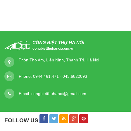
CỔNG BIỆT THỰ HÀ NỘI
congbietthuhanoi.com.vn
Thôn Thọ Am, Liên Ninh, Thanh Trì, Hà Nội
Phone:
0944.461.471 - 043.6822093
Email:
congbietthuhanoi@gmail.com
FOLLOW US