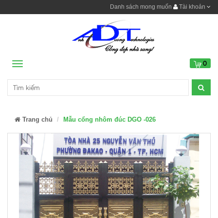
Danh sách mong muốn
Tài khoản
0
Menu
Trang chủ
Mẫu cổng nhôm đúc DGO -026