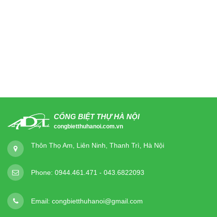
CỔNG BIỆT THỰ HÀ NỘI
congbietthuhanoi.com.vn
Thôn Thọ Am, Liên Ninh, Thanh Trì, Hà Nội
Phone:
0944.461.471 - 043.6822093
Email:
congbietthuhanoi@gmail.com