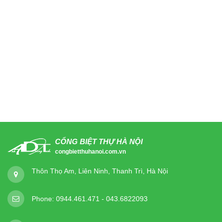
CỔNG BIỆT THỰ HÀ NỘI
congbietthuhanoi.com.vn
Thôn Thọ Am, Liên Ninh, Thanh Trì, Hà Nội
Phone:
0944.461.471 - 043.6822093