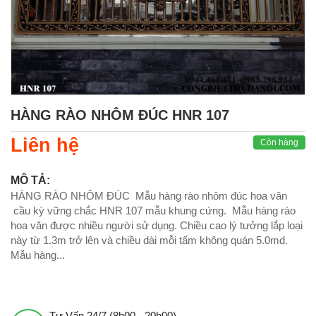
HÀNG RÀO NHÔM ĐÚC HNR 107
Liên hệ
Còn hàng
MÔ TẢ:
HÀNG RÀO NHÔM ĐÚC Mẫu hàng rào nhôm đúc hoa văn
cầu kỳ vững chắc HNR 107 mẫu khung cứng. Mẫu hàng rào
hoa văn được nhiều người sử dụng. Chiều cao lý tưởng lắp loại
này từ 1.3m trở lên và chiều dài mỗi tấm không quán 5.0md.
Mẫu hàng...
Tư Vấn 24/7 (8h00 - 20h00)